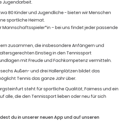
e Jugendarbeit.
etwa 80 Kinder und Jugendliche - bieten wir Menschen
ine sportliche Heimat.
er Mannschaftsspieler*in – bei uns findet jeder passende
ainern zusammen, die insbesondere Anfängern und
altersgerechten Einstieg in den Tennissport
undlagen mit Freude und Fachkompetenz vermitteln.
sechs Außen- und drei Hallenplätzen bildet das
öglicht Tennis das ganze Jahr über.
gsteinfurt steht für sportliche Qualität, Fairness und ein
f alle, die den Tennissport lieben oder neu für sich
ndest du in unserer neuen App und auf unseren